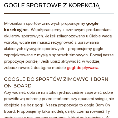
GOGLE SPORTOWE Z KOREKCJĄ
Miłośnikom sportów zimowych proponujemy
gogle
korekcyjne
. Współpracujemy z czołowymi producentami
okularów sportowych. Jeżeli zdiagnozowano u Ciebie wadę
wzroku, wcale nie musisz rezygnować z uprawniania
ulubionych dyscyplin sportowych – proponujemy gogle
zaprojektowane z myślą o sportach zimowych. Poznaj nasze
propozycje poniżej! Jeśli lubisz aktywność w wodzie,
zobacz również dostępne modele
gogli do pływania
.
GOOGLE DO SPORTÓW ZIMOWYCH BORN
ON BOARD
Aby widzieć dobrze na stoku i jednocześnie zapewnić sobie
prawidłową ochronę przed słońcem czy opadami śniegu, nie
obejdzie się bez gogli. Nasza propozycja to gogle Born On
Board. Proponujemy kilka modeli, dzięki czemu również Ty
znajdziesz u nas oprawę sportową, której potrzebujesz. W