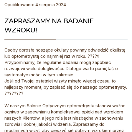
Opublikowano: 4 sierpnia 2024
ZAPRASZAMY NA BADANIE
WZROKU!
Osoby dorosłe noszące okulary powinny odwiedzić okulistę
lub optometrystę co najmniej raz w roku. ????‍⚕️
Przypominamy, że regularne badania mogą zapobiec
rozwojowi wielu dolegliwości. Dlatego warto pamiętać o
systematyczności w tym zakresie.
Jeśli od Twojej ostatniej wizyty minęło więcej czasu, to
najlepszy moment, by zapisać się do naszego optometrysty.
????????️
W naszym Salonie Optycznym optometrysta stanowi ważne
ogniwo w zapewnianiu kompleksowej opieki nad wzrokiem
naszych Klientów, a jego rola jest niezbędna w zachowaniu
zdrowia i dobrej jakości widzenia. Zapraszamy do
regularnych wizyt, aby cieszyć się dobrym wzrokiem przez