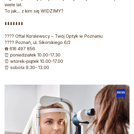
wiele lat.
To jak… z kim się WIDZIMY?
⬇️⬇️⬇️⬇️⬇️⬇️⬇️
???? Oftal Koralewscy – Twój Optyk w Poznaniu
???? Poznań, ul. Sikorskiego 6/2
☎️ 616 497 856
⏰ poniedziałek 10.00-17.30
⏰ wtorek-piątek 10.00-17.00
⏰ sobota 9.30- 13.00