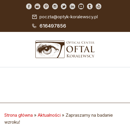
poczta@optyk-koralewscy.pl
616497856
Strona główna
»
Aktualności
»
Zapraszamy na badanie
wzroku!