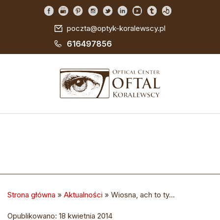
poczta@optyk-koralewscy.pl
616497856
Strona główna
»
Aktualności
»
Wiosna, ach to ty…
Opublikowano: 18 kwietnia 2014