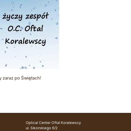
y zaraz po Świętach!
Optical Center Oftal Koralewscy
ul. Sikorskiego 6/2