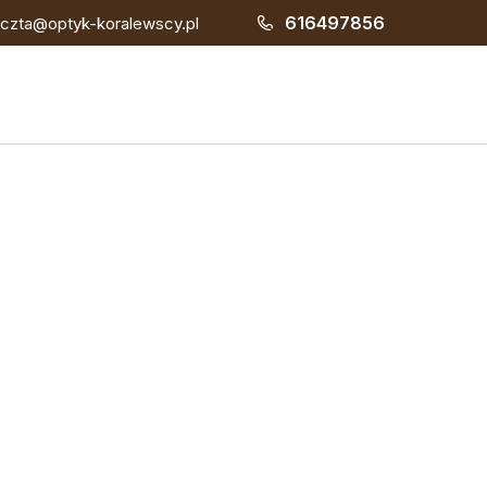
616497856
czta@optyk-koralewscy.pl