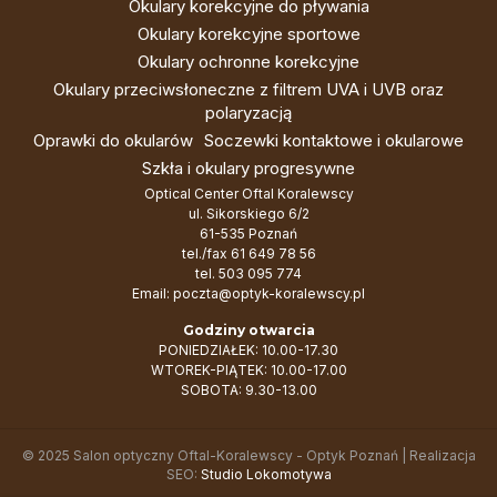
Okulary korekcyjne do pływania
Okulary korekcyjne sportowe
Okulary ochronne korekcyjne
Okulary przeciwsłoneczne z filtrem UVA i UVB oraz
polaryzacją
Oprawki do okularów
Soczewki kontaktowe i okularowe
Szkła i okulary progresywne
Optical Center Oftal Koralewscy
ul. Sikorskiego 6/2
61-535 Poznań
tel./fax
61 649 78 56
tel.
503 095 774
Email:
poczta@optyk-koralewscy.pl
Godziny otwarcia
PONIEDZIAŁEK: 10.00-17.30
WTOREK-PIĄTEK: 10.00-17.00
SOBOTA: 9.30-13.00
© 2025 Salon optyczny Oftal-Koralewscy - Optyk Poznań | Realizacja
SEO:
Studio Lokomotywa