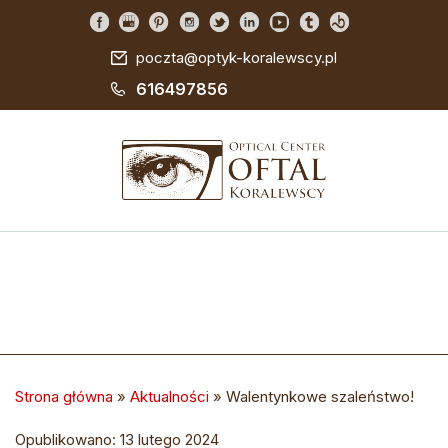
poczta@optyk-koralewscy.pl
616497856
Strona główna
»
Aktualności
»
Walentynkowe szaleństwo!
Opublikowano: 13 lutego 2024