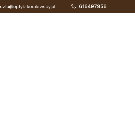
616497856
czta@optyk-koralewscy.pl