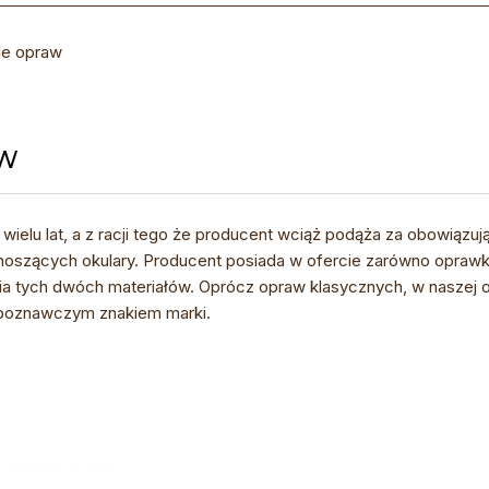
le opraw
AW
lu lat, a z racji tego że producent wciąż podąża za obowiązu
noszących okulary. Producent posiada w ofercie zarówno oprawk
nia tych dwóch materiałów. Oprócz opraw klasycznych, w naszej 
rozpoznawczym znakiem marki.