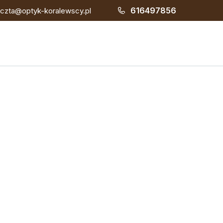
616497856
czta@optyk-koralewscy.pl