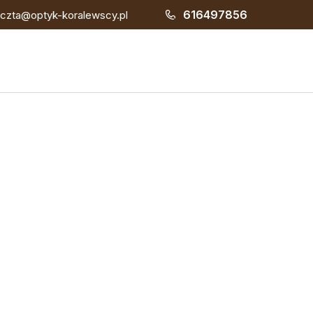
616497856
czta@optyk-koralewscy.pl