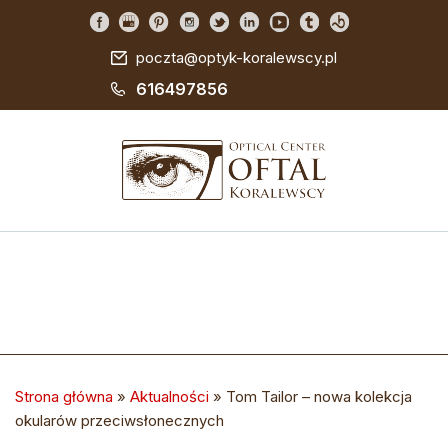
poczta@optyk-koralewscy.pl
616497856
Strona główna
»
Aktualności
»
Tom Tailor – nowa kolekcja
okularów przeciwsłonecznych