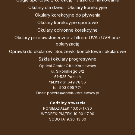
Okulary dla dzieci
Okulary korekcyjne
Okulary korekcyjne do pływania
Okulary korekcyjne sportowe
Okulary ochronne korekcyjne
Okulary przeciwsłoneczne z filtrem UVA i UVB oraz
polaryzacją
Oprawki do okularów
Soczewki kontaktowe i okularowe
Szkła i okulary progresywne
Optical Center Oftal Koralewscy
ul. Sikorskiego 6/2
61-535 Poznań
tel./fax
61 649 78 56
tel.
503 095 774
Email:
poczta@optyk-koralewscy.pl
Godziny otwarcia
PONIEDZIAŁEK: 10.00-17.30
WTOREK-PIĄTEK: 10.00-17.00
SOBOTA: 9.30-13.00