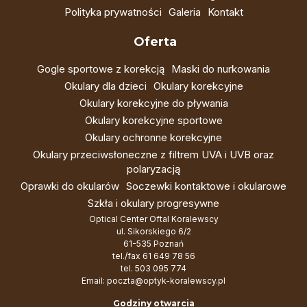
Polityka prywatności
Galeria
Kontakt
Oferta
Gogle sportowe z korekcją
Maski do nurkowania
Okulary dla dzieci
Okulary korekcyjne
Okulary korekcyjne do pływania
Okulary korekcyjne sportowe
Okulary ochronne korekcyjne
Okulary przeciwsłoneczne z filtrem UVA i UVB oraz
polaryzacją
Oprawki do okularów
Soczewki kontaktowe i okularowe
Szkła i okulary progresywne
Optical Center Oftal Koralewscy
ul. Sikorskiego 6/2
61-535 Poznań
tel./fax
61 649 78 56
tel.
503 095 774
Email:
poczta@optyk-koralewscy.pl
Godziny otwarcia