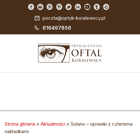
poczta@optyk-koralewscy.pl
616497856
Strona główna
»
Aktualności
»
Solano – oprawki z czterema
nakładkami