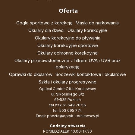
Oferta
Gogle sportowe z korekcją
Maski do nurkowania
Okulary dla dzieci
Okulary korekcyjne
Okulary korekcyjne do pływania
Okulary korekcyjne sportowe
Okulary ochronne korekcyjne
Okulary przeciwsłoneczne z filtrem UVA i UVB oraz
polaryzacją
Oprawki do okularów
Soczewki kontaktowe i okularowe
Szkła i okulary progresywne
Optical Center Oftal Koralewscy
ul. Sikorskiego 6/2
61-535 Poznań
tel./fax
61 649 78 56
tel.
503 095 774
Email:
poczta@optyk-koralewscy.pl
Godziny otwarcia
PONIEDZIAŁEK: 10.00-17.30