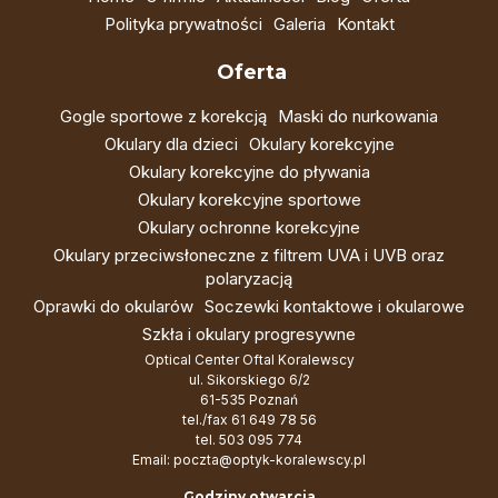
Polityka prywatności
Galeria
Kontakt
Oferta
Gogle sportowe z korekcją
Maski do nurkowania
Okulary dla dzieci
Okulary korekcyjne
Okulary korekcyjne do pływania
Okulary korekcyjne sportowe
Okulary ochronne korekcyjne
Okulary przeciwsłoneczne z filtrem UVA i UVB oraz
polaryzacją
Oprawki do okularów
Soczewki kontaktowe i okularowe
Szkła i okulary progresywne
Optical Center Oftal Koralewscy
ul. Sikorskiego 6/2
61-535 Poznań
tel./fax
61 649 78 56
tel.
503 095 774
Email:
poczta@optyk-koralewscy.pl
Godziny otwarcia