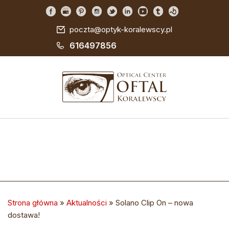
poczta@optyk-koralewscy.pl
616497856
Strona główna
»
Aktualności
»
Solano Clip On – nowa
dostawa!