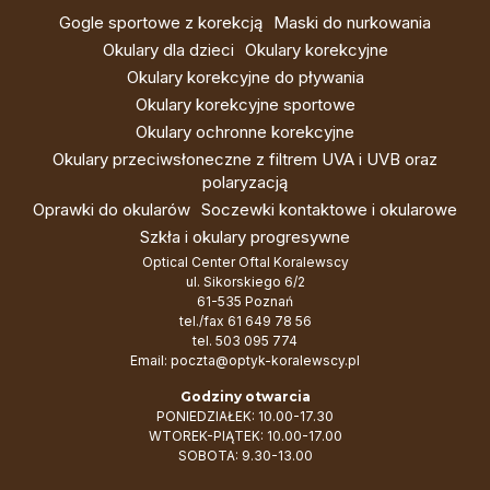
Gogle sportowe z korekcją
Maski do nurkowania
Okulary dla dzieci
Okulary korekcyjne
Okulary korekcyjne do pływania
Okulary korekcyjne sportowe
Okulary ochronne korekcyjne
Okulary przeciwsłoneczne z filtrem UVA i UVB oraz
polaryzacją
Oprawki do okularów
Soczewki kontaktowe i okularowe
Szkła i okulary progresywne
Optical Center Oftal Koralewscy
ul. Sikorskiego 6/2
61-535 Poznań
tel./fax
61 649 78 56
tel.
503 095 774
Email:
poczta@optyk-koralewscy.pl
Godziny otwarcia
PONIEDZIAŁEK: 10.00-17.30
WTOREK-PIĄTEK: 10.00-17.00
SOBOTA: 9.30-13.00