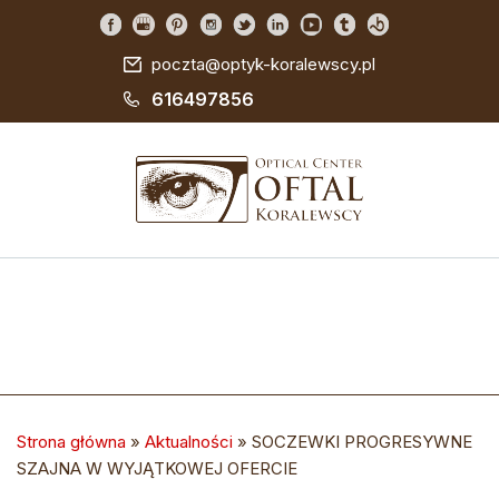
poczta@optyk-koralewscy.pl
616497856
Strona główna
»
Aktualności
»
SOCZEWKI PROGRESYWNE
SZAJNA W WYJĄTKOWEJ OFERCIE