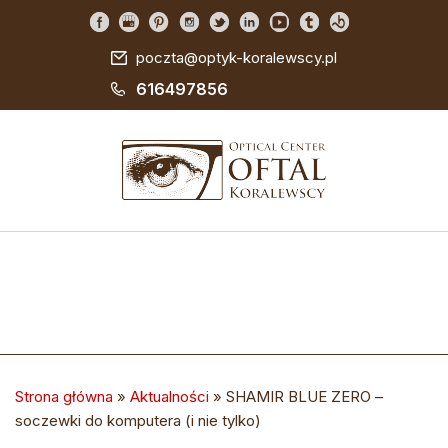
poczta@optyk-koralewscy.pl
616497856
Strona główna
»
Aktualności
»
SHAMIR BLUE ZERO –
soczewki do komputera (i nie tylko)