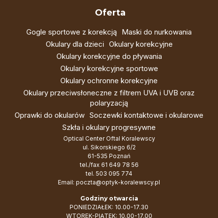
Oferta
Gogle sportowe z korekcją
Maski do nurkowania
Okulary dla dzieci
Okulary korekcyjne
Okulary korekcyjne do pływania
Okulary korekcyjne sportowe
Okulary ochronne korekcyjne
Okulary przeciwsłoneczne z filtrem UVA i UVB oraz
polaryzacją
Oprawki do okularów
Soczewki kontaktowe i okularowe
Szkła i okulary progresywne
Optical Center Oftal Koralewscy
ul. Sikorskiego 6/2
61-535 Poznań
tel./fax
61 649 78 56
tel.
503 095 774
Email:
poczta@optyk-koralewscy.pl
Godziny otwarcia
PONIEDZIAŁEK: 10.00-17.30
WTOREK-PIĄTEK: 10.00-17.00