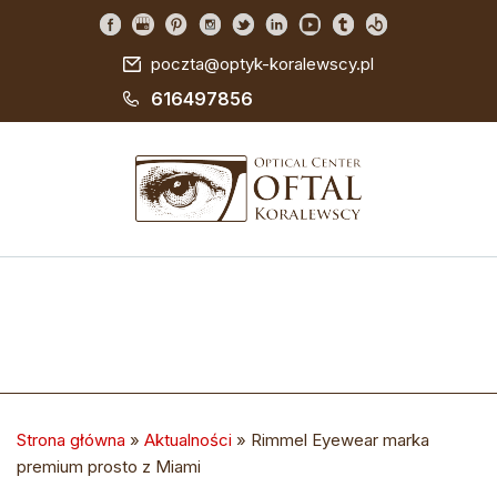
poczta@optyk-koralewscy.pl
616497856
Strona główna
»
Aktualności
»
Rimmel Eyewear marka
premium prosto z Miami