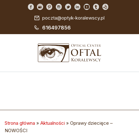
poczta@optyk-koralewscy.pl
616497856
Strona główna
»
Aktualności
»
Oprawy dziecięce –
NOWOŚCI