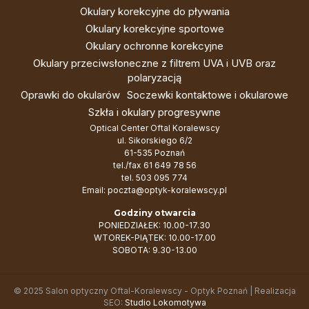
Okulary korekcyjne do pływania
Okulary korekcyjne sportowe
Okulary ochronne korekcyjne
Okulary przeciwsłoneczne z filtrem UVA i UVB oraz
polaryzacją
Oprawki do okularów
Soczewki kontaktowe i okularowe
Szkła i okulary progresywne
Optical Center Oftal Koralewscy
ul. Sikorskiego 6/2
61-535 Poznań
tel./fax
61 649 78 56
tel.
503 095 774
Email:
poczta@optyk-koralewscy.pl
Godziny otwarcia
PONIEDZIAŁEK: 10.00-17.30
WTOREK-PIĄTEK: 10.00-17.00
SOBOTA: 9.30-13.00
© 2025 Salon optyczny Oftal-Koralewscy - Optyk Poznań | Realizacja
SEO:
Studio Lokomotywa