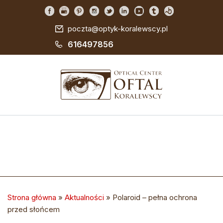
poczta@optyk-koralewscy.pl
616497856
Strona główna
»
Aktualności
»
Polaroid – pełna ochrona
przed słońcem