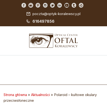
poczta@optyk-koralewscy.pl
616497856
Strona główna
»
Aktualności
»
Polaroid – kultowe okulary
przeciwsłoneczne