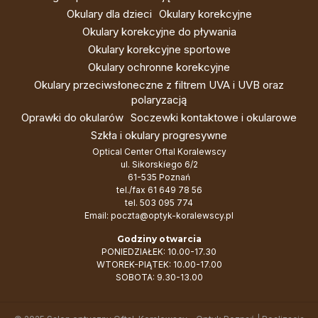
Okulary dla dzieci
Okulary korekcyjne
Okulary korekcyjne do pływania
Okulary korekcyjne sportowe
Okulary ochronne korekcyjne
Okulary przeciwsłoneczne z filtrem UVA i UVB oraz
polaryzacją
Oprawki do okularów
Soczewki kontaktowe i okularowe
Szkła i okulary progresywne
Optical Center Oftal Koralewscy
ul. Sikorskiego 6/2
61-535 Poznań
tel./fax
61 649 78 56
tel.
503 095 774
Email:
poczta@optyk-koralewscy.pl
Godziny otwarcia
PONIEDZIAŁEK: 10.00-17.30
WTOREK-PIĄTEK: 10.00-17.00
SOBOTA: 9.30-13.00