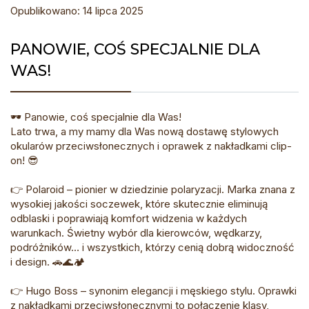
Opublikowano: 14 lipca 2025
PANOWIE, COŚ SPECJALNIE DLA
WAS!
🕶️ Panowie, coś specjalnie dla Was!
Lato trwa, a my mamy dla Was nową dostawę stylowych
okularów przeciwsłonecznych i oprawek z nakładkami clip-
on! 😎
👉 Polaroid – pionier w dziedzinie polaryzacji. Marka znana z
wysokiej jakości soczewek, które skutecznie eliminują
odblaski i poprawiają komfort widzenia w każdych
warunkach. Świetny wybór dla kierowców, wędkarzy,
podróżników… i wszystkich, którzy cenią dobrą widoczność
i design. 🚗🌊🏕️
👉 Hugo Boss – synonim elegancji i męskiego stylu. Oprawki
z nakładkami przeciwsłonecznymi to połączenie klasy,