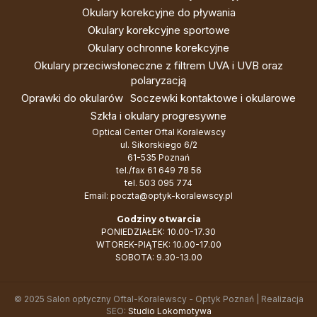
Okulary korekcyjne do pływania
Okulary korekcyjne sportowe
Okulary ochronne korekcyjne
Okulary przeciwsłoneczne z filtrem UVA i UVB oraz
polaryzacją
Oprawki do okularów
Soczewki kontaktowe i okularowe
Szkła i okulary progresywne
Optical Center Oftal Koralewscy
ul. Sikorskiego 6/2
61-535 Poznań
tel./fax
61 649 78 56
tel.
503 095 774
Email:
poczta@optyk-koralewscy.pl
Godziny otwarcia
PONIEDZIAŁEK: 10.00-17.30
WTOREK-PIĄTEK: 10.00-17.00
SOBOTA: 9.30-13.00
© 2025 Salon optyczny Oftal-Koralewscy - Optyk Poznań | Realizacja
SEO:
Studio Lokomotywa