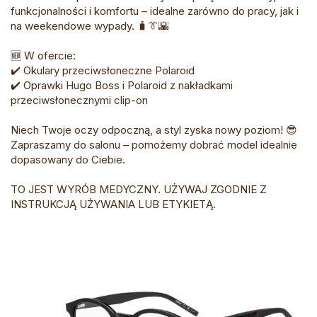
funkcjonalności i komfortu – idealne zarówno do pracy, jak i
na weekendowe wypady. 🧳👔🌇
🆕 W ofercie:
✔️ Okulary przeciwsłoneczne Polaroid
✔️ Oprawki Hugo Boss i Polaroid z nakładkami
przeciwsłonecznymi clip-on
Niech Twoje oczy odpoczną, a styl zyska nowy poziom! 😎
Zapraszamy do salonu – pomożemy dobrać model idealnie
dopasowany do Ciebie.
TO JEST WYRÓB MEDYCZNY. UŻYWAJ ZGODNIE Z
INSTRUKCJĄ UŻYWANIA LUB ETYKIETĄ.