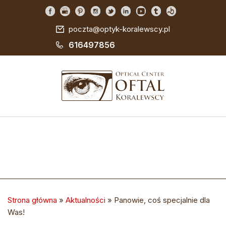
poczta@optyk-koralewscy.pl
616497856
Strona główna
»
Aktualności
»
Panowie, coś specjalnie dla
Was!