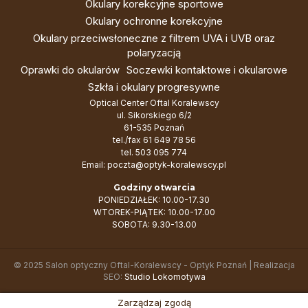
Okulary korekcyjne sportowe
Okulary ochronne korekcyjne
Okulary przeciwsłoneczne z filtrem UVA i UVB oraz
polaryzacją
Oprawki do okularów
Soczewki kontaktowe i okularowe
Szkła i okulary progresywne
Optical Center Oftal Koralewscy
ul. Sikorskiego 6/2
61-535 Poznań
tel./fax
61 649 78 56
tel.
503 095 774
Email:
poczta@optyk-koralewscy.pl
Godziny otwarcia
PONIEDZIAŁEK: 10.00-17.30
WTOREK-PIĄTEK: 10.00-17.00
SOBOTA: 9.30-13.00
© 2025 Salon optyczny Oftal-Koralewscy - Optyk Poznań | Realizacja
SEO:
Studio Lokomotywa
Zarządzaj zgodą