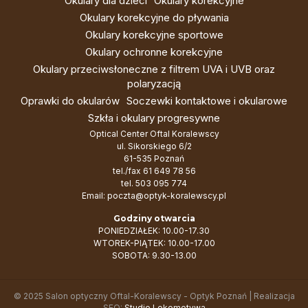
Okulary dla dzieci
Okulary korekcyjne
Okulary korekcyjne do pływania
Okulary korekcyjne sportowe
Okulary ochronne korekcyjne
Okulary przeciwsłoneczne z filtrem UVA i UVB oraz
polaryzacją
Oprawki do okularów
Soczewki kontaktowe i okularowe
Szkła i okulary progresywne
Optical Center Oftal Koralewscy
ul. Sikorskiego 6/2
61-535 Poznań
tel./fax
61 649 78 56
tel.
503 095 774
Email:
poczta@optyk-koralewscy.pl
Godziny otwarcia
PONIEDZIAŁEK: 10.00-17.30
WTOREK-PIĄTEK: 10.00-17.00
SOBOTA: 9.30-13.00
© 2025 Salon optyczny Oftal-Koralewscy - Optyk Poznań | Realizacja
SEO:
Studio Lokomotywa