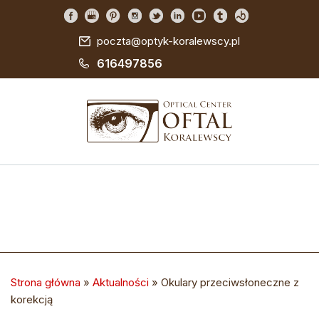
poczta@optyk-koralewscy.pl
616497856
Strona główna
»
Aktualności
»
Okulary przeciwsłoneczne z
korekcją