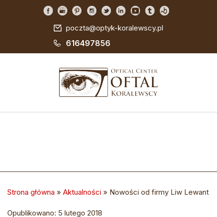
poczta@optyk-koralewscy.pl
616497856
Strona główna
»
Aktualności
»
Nowości od firmy Liw Lewant
Opublikowano: 5 lutego 2018