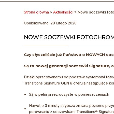
Strona główna
»
Aktualności
»
Nowe soczewki foto
Opublikowano: 28 lutego 2020
NOWE SOCZEWKI FOTOCHROM
Czy słyszeliście już Państwo o NOWYCH s
Są to nowej generacji soczewki
Signature
, 
Dzięki opracowanemu od podstaw systemowi fotoc
Transitions Signature GEN 8
oferują następujące kor
•
Są w pełni przezroczyste w pomieszczeniach
Nawet o 3 minuty szybsza zmiana poziomu przy
•
porównaniu z soczewkami
Transitions® Signatur