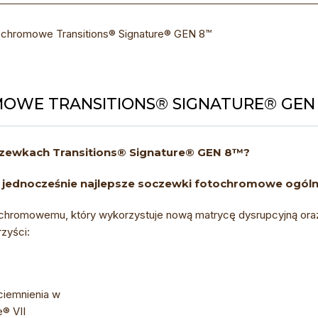
chromowe Transitions® Signature® GEN 8™
OWE TRANSITIONS® SIGNATURE® GEN
oczewkach
Transitions® Signature® GEN 8™
?
a jednocześnie najlepsze soczewki fotochromowe ogól
hromowemu, który wykorzystuje nową matrycę dysrupcyjną oraz
zyści:
ciemnienia w
e® VII