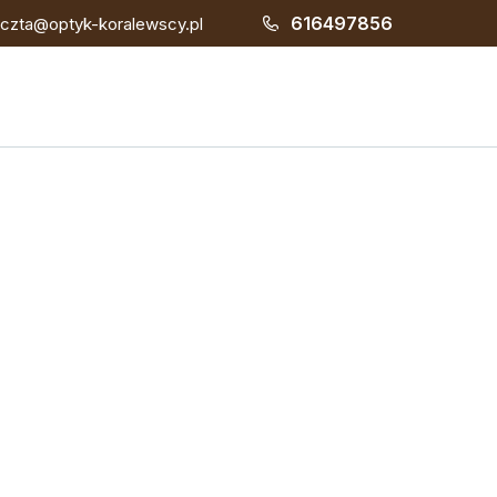
616497856
czta@optyk-koralewscy.pl