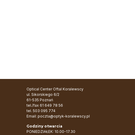
Optical Center Oftal Koralewscy
ul. Sikorskiego 6/2
61-535 Poznań
tel./fax
61 649 78 56
tel.
503 095 774
Email:
poczta@optyk-koralewscy.pl
Godziny otwarcia
PONIEDZIAŁEK: 10.00-17.30