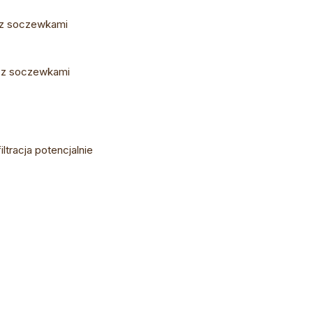
 z soczewkami
u z soczewkami
ltracja potencjalnie