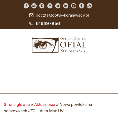
poczta@optyk-koralewscy.pl
616497856
Strona główna
»
Aktualności
»
Nowa powłoka na
soczewkach JZO – Aura Max UV