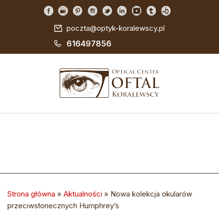
poczta@optyk-koralewscy.pl
616497856
Strona główna
»
Aktualności
»
Nowa kolekcja okularów
przeciwsłonecznych Humphrey’s