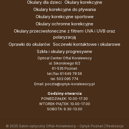
Okulary dla dzieci
Okulary korekcyjne
Okulary korekcyjne do pływania
Okulary korekcyjne sportowe
Okulary ochronne korekcyjne
Okulary przeciwsłoneczne z filtrem UVA i UVB oraz
polaryzacją
Oprawki do okularów
Soczewki kontaktowe i okularowe
Szkła i okulary progresywne
Optical Center Oftal Koralewscy
ul. Sikorskiego 6/2
61-535 Poznań
tel./fax
61 649 78 56
tel.
503 095 774
Email:
poczta@optyk-koralewscy.pl
Godziny otwarcia
PONIEDZIAŁEK: 10.00-17.30
WTOREK-PIĄTEK: 10.00-17.00
SOBOTA: 9.30-13.00
© 2025 Salon optyczny Oftal-Koralewscy - Optyk Poznań | Realizacja