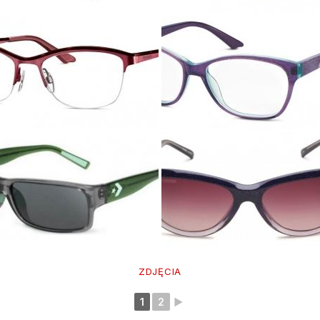
ZDJĘCIA
1
2
►