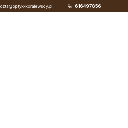
616497856
czta@optyk-koralewscy.pl