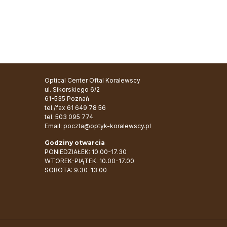
Optical Center Oftal Koralewscy
ul. Sikorskiego 6/2
61-535 Poznań
tel./fax
61 649 78 56
tel.
503 095 774
Email:
poczta@optyk-koralewscy.pl
Godziny otwarcia
PONIEDZIAŁEK: 10.00-17.30
WTOREK-PIĄTEK: 10.00-17.00
SOBOTA: 9.30-13.00