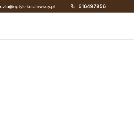
616497856
czta@optyk-koralewscy.pl