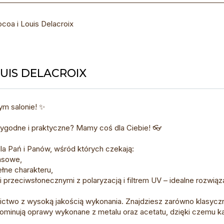
coa i Louis Delacroix
OUIS DELACROIX
ym salonie! ✨
ygodne i praktyczne? Mamy coś dla Ciebie! 👓
la Pań i Panów, wśród których czekają:
asowe,
łne charakteru,
rzeciwsłonecznymi z polaryzacją i filtrem UV – idealne rozwiąza
ctwo z wysoką jakością wykonania. Znajdziesz zarówno klasyczn
dominują oprawy wykonane z metalu oraz acetatu, dzięki czemu ka