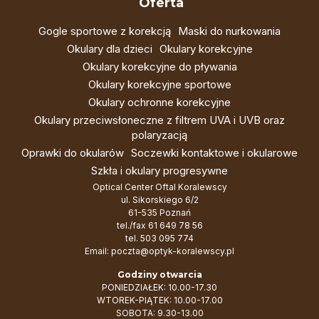
Oferta
Gogle sportowe z korekcją
Maski do nurkowania
Okulary dla dzieci
Okulary korekcyjne
Okulary korekcyjne do pływania
Okulary korekcyjne sportowe
Okulary ochronne korekcyjne
Okulary przeciwsłoneczne z filtrem UVA i UVB oraz
polaryzacją
Oprawki do okularów
Soczewki kontaktowe i okularowe
Szkła i okulary progresywne
Optical Center Oftal Koralewscy
ul. Sikorskiego 6/2
61-535 Poznań
tel./fax
61 649 78 56
tel.
503 095 774
Email:
poczta@optyk-koralewscy.pl
Godziny otwarcia
PONIEDZIAŁEK: 10.00-17.30
WTOREK-PIĄTEK: 10.00-17.00
SOBOTA: 9.30-13.00