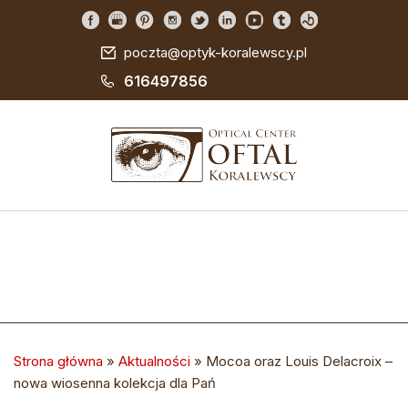
poczta@optyk-koralewscy.pl
616497856
Strona główna
»
Aktualności
»
Mocoa oraz Louis Delacroix –
nowa wiosenna kolekcja dla Pań