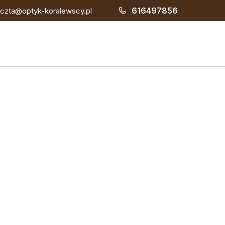
616497856
czta@optyk-koralewscy.pl