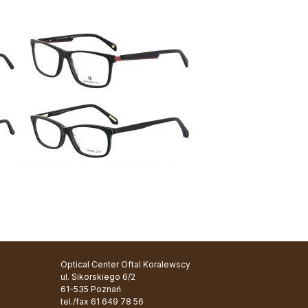
Optical Center Oftal Koralewscy
ul. Sikorskiego 6/2
61-535 Poznań
tel./fax
61 649 78 56