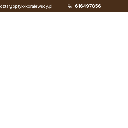
616497856
czta@optyk-koralewscy.pl