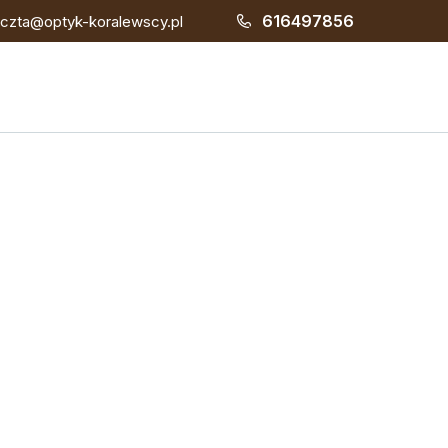
616497856
czta@optyk-koralewscy.pl