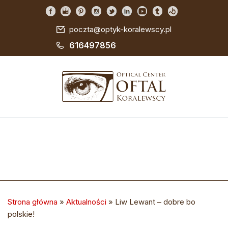
poczta@optyk-koralewscy.pl
616497856
Strona główna
»
Aktualności
»
Liw Lewant – dobre bo
polskie!