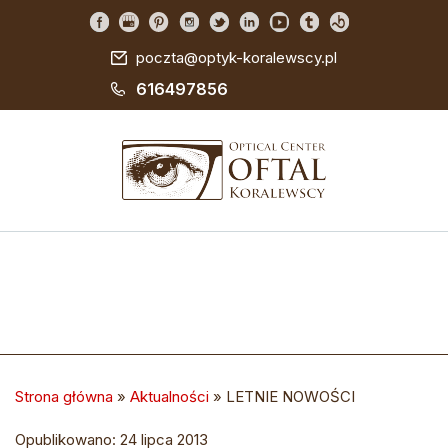
poczta@optyk-koralewscy.pl
616497856
Strona główna
»
Aktualności
»
LETNIE NOWOŚCI
Opublikowano: 24 lipca 2013