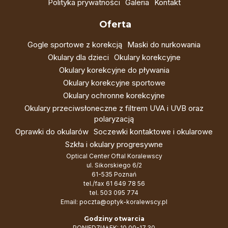
Polityka prywatności
Galeria
Kontakt
Oferta
Gogle sportowe z korekcją
Maski do nurkowania
Okulary dla dzieci
Okulary korekcyjne
Okulary korekcyjne do pływania
Okulary korekcyjne sportowe
Okulary ochronne korekcyjne
Okulary przeciwsłoneczne z filtrem UVA i UVB oraz
polaryzacją
Oprawki do okularów
Soczewki kontaktowe i okularowe
Szkła i okulary progresywne
Optical Center Oftal Koralewscy
ul. Sikorskiego 6/2
61-535 Poznań
tel./fax
61 649 78 56
tel.
503 095 774
Email:
poczta@optyk-koralewscy.pl
Godziny otwarcia
PONIEDZIAŁEK: 10.00-17.30