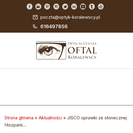
poczta@optyk-koralewscy.pl
616497856
Strona główna
»
Aktualności
»
JISCO oprawki ze słonecznej
Hiszpanii…