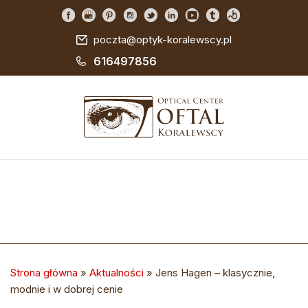
poczta@optyk-koralewscy.pl
616497856
Strona główna
»
Aktualności
»
Jens Hagen – klasycznie,
modnie i w dobrej cenie