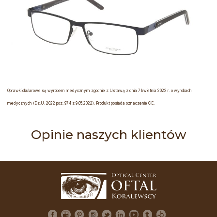
Oprawki okularowe są wyrobem medycznym zgodnie z Ustawą z dnia 7 kwietnia 2022 r. o wyrobach
medycznych (Dz.U. 2022 poz. 974 z 9.05.2022). Produkt posiada oznaczenie CE.
Opinie naszych klientów