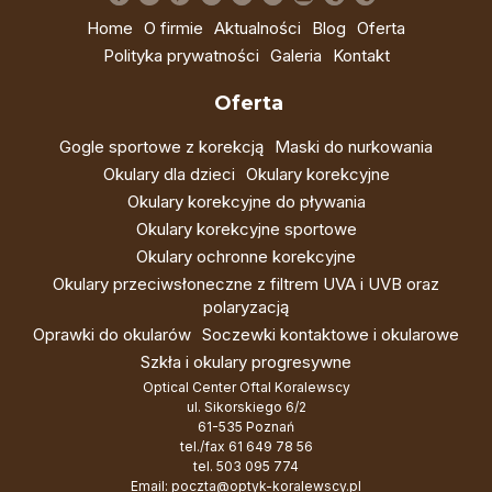
Home
O firmie
Aktualności
Blog
Oferta
Polityka prywatności
Galeria
Kontakt
Oferta
Gogle sportowe z korekcją
Maski do nurkowania
Okulary dla dzieci
Okulary korekcyjne
Okulary korekcyjne do pływania
Okulary korekcyjne sportowe
Okulary ochronne korekcyjne
Okulary przeciwsłoneczne z filtrem UVA i UVB oraz
polaryzacją
Oprawki do okularów
Soczewki kontaktowe i okularowe
Szkła i okulary progresywne
Optical Center Oftal Koralewscy
ul. Sikorskiego 6/2
61-535 Poznań
tel./fax
61 649 78 56
tel.
503 095 774
Email:
poczta@optyk-koralewscy.pl