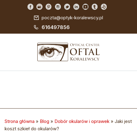
poczta@optyk-koralewscy.pl
616497856
Strona główna
»
Blog
»
Dobór okularów i oprawek
»
Jaki jest
koszt szkieł do okularów?