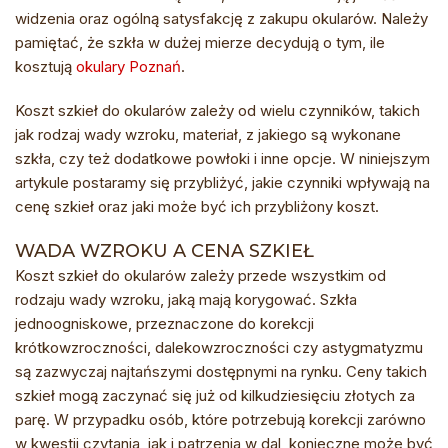
widzenia oraz ogólną satysfakcję z zakupu okularów. Należy
pamiętać, że szkła w dużej mierze decydują o tym, ile
kosztują
okulary Poznań
.
Koszt szkieł do okularów zależy od wielu czynników, takich
jak rodzaj wady wzroku, materiał, z jakiego są wykonane
szkła, czy też dodatkowe powłoki i inne opcje. W niniejszym
artykule postaramy się przybliżyć, jakie czynniki wpływają na
cenę szkieł oraz jaki może być ich przybliżony koszt.
WADA WZROKU A CENA SZKIEŁ
Koszt szkieł do okularów zależy przede wszystkim od
rodzaju wady wzroku, jaką mają korygować. Szkła
jednoogniskowe, przeznaczone do korekcji
krótkowzroczności, dalekowzroczności czy astygmatyzmu
są zazwyczaj najtańszymi dostępnymi na rynku. Ceny takich
szkieł mogą zaczynać się już od kilkudziesięciu złotych za
parę. W przypadku osób, które potrzebują korekcji zarówno
w kwestii czytania, jak i patrzenia w dal, konieczne może być