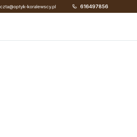
616497856
czta@optyk-koralewscy.pl