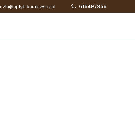
616497856
czta@optyk-koralewscy.pl