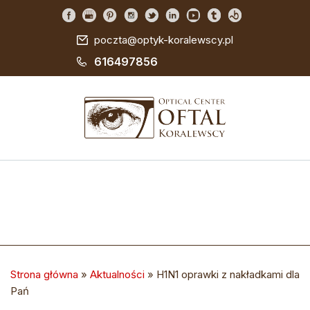
poczta@optyk-koralewscy.pl
616497856
Strona główna
»
Aktualności
»
H1N1 oprawki z nakładkami dla
Pań