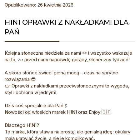
Opublikowano: 26 kwietnia 2026
H1N1 OPRAWKI Z NAKŁADKAMI DLA
PAŃ
Kolejna słoneczna niedziela za nami 🌞 i wszystko wskazuje
na to, że przed nami naprawdę gorący, słoneczny tydzień!
A skoro słońce świeci pełną mocą – czas na sprytne
rozwiązania 😎
👉 Oprawki z nakładkami przeciwsłonecznymi to wygoda,
styl i ochrona w jednym!
Dziś coś specjalnie dla Pań 💃
Nowości od włoskich marek H1N1 oraz Enjoy 🇮🇹
Dlaczego H1N1?
To marka, która stawia na prostą, ale genialną ideę: okulary
mają ułatwiać życie, a nie je komplikować.