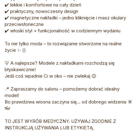
✔️ lekkie i komfortowe na cały dzień
✔️ praktyczny, nowoczesny design
✔️ magnetyczne nakładki – jedno kliknięcie i masz okulary
przeciwsłoneczne
✔️ włoski styl + funkcjonalność w codziennym wydaniu
To nie tylko moda – to rozwiązanie stworzone na realne
życie ✨ ()
💡 A najlepsze? Modele z nakładkami rozchodzą się
błyskawicznie!
Jeśli coś wpadnie Ci w oko – nie zwlekaj 😉
📍 Zapraszamy do salonu – pomożemy dobrać idealny
model!
Bo prawdziwa wiosna zaczyna się… od dobrego widzenia ☀️
👓
TO JEST WYRÓB MEDYCZNY. UŻYWAJ ZGODNIE Z
INSTRUKCJĄ UŻYWANIA LUB ETYKIETĄ.