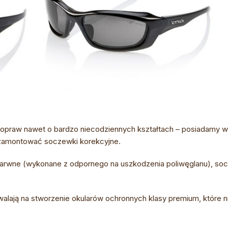
praw nawet o bardzo niecodziennych kształtach – posiadamy w 
zamontować soczewki korekcyjne.
ne (wykonane z odpornego na uszkodzenia poliwęglanu), soc
lają na stworzenie okularów ochronnych klasy premium, które ni