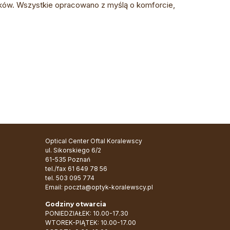
ików. Wszystkie opracowano z myślą o komforcie,
Optical Center Oftal Koralewscy
ul. Sikorskiego 6/2
61-535 Poznań
tel./fax
61 649 78 56
tel.
503 095 774
Email:
poczta@optyk-koralewscy.pl
Godziny otwarcia
PONIEDZIAŁEK: 10.00-17.30
WTOREK-PIĄTEK: 10.00-17.00