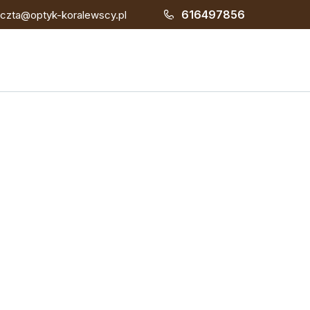
616497856
czta@optyk-koralewscy.pl