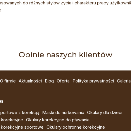
asowanych do różnych stylów życia i charakteru pracy użytkown
e.
Opinie naszych klientów
O firmie
Aktualności
Blog
Oferta
Polityka prywatności
Galeria
a
portowe z korekcją
Maski do nurkowania
Okulary dla dzieci
 korekcyjne
Okulary korekcyjne do pływania
 korekcyjne sportowe
Okulary ochronne korekcyjne