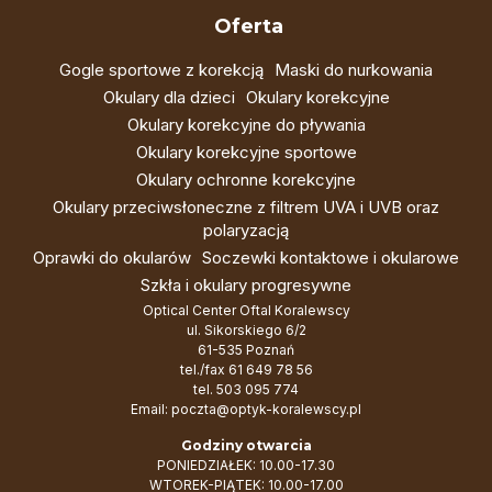
Oferta
Gogle sportowe z korekcją
Maski do nurkowania
Okulary dla dzieci
Okulary korekcyjne
Okulary korekcyjne do pływania
Okulary korekcyjne sportowe
Okulary ochronne korekcyjne
Okulary przeciwsłoneczne z filtrem UVA i UVB oraz
polaryzacją
Oprawki do okularów
Soczewki kontaktowe i okularowe
Szkła i okulary progresywne
Optical Center Oftal Koralewscy
ul. Sikorskiego 6/2
61-535 Poznań
tel./fax
61 649 78 56
tel.
503 095 774
Email:
poczta@optyk-koralewscy.pl
Godziny otwarcia
PONIEDZIAŁEK: 10.00-17.30
WTOREK-PIĄTEK: 10.00-17.00