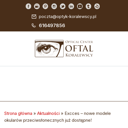
poczta@optyk-koralewscy.pl
616497856
Strona główna
»
Aktualności
»
Excces – nowe modele
okularów przeciwsłonecznych już dostępne!