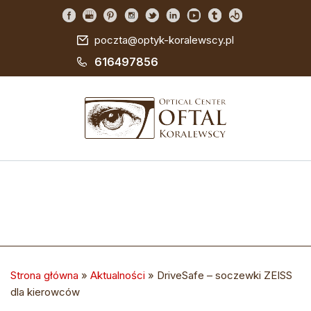
poczta@optyk-koralewscy.pl
616497856
Strona główna
»
Aktualności
»
DriveSafe – soczewki ZEISS
dla kierowców