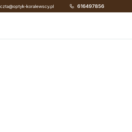
616497856
czta@optyk-koralewscy.pl