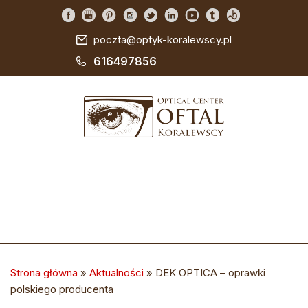
poczta@optyk-koralewscy.pl
616497856
Strona główna
»
Aktualności
»
DEK OPTICA – oprawki
polskiego producenta