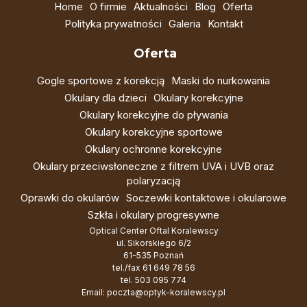
Home
O firmie
Aktualności
Blog
Oferta
Polityka prywatności
Galeria
Kontakt
Oferta
Gogle sportowe z korekcją
Maski do nurkowania
Okulary dla dzieci
Okulary korekcyjne
Okulary korekcyjne do pływania
Okulary korekcyjne sportowe
Okulary ochronne korekcyjne
Okulary przeciwsłoneczne z filtrem UVA i UVB oraz
polaryzacją
Oprawki do okularów
Soczewki kontaktowe i okularowe
Szkła i okulary progresywne
Optical Center Oftal Koralewscy
ul. Sikorskiego 6/2
61-535 Poznań
tel./fax
61 649 78 56
tel.
503 095 774
Email:
poczta@optyk-koralewscy.pl