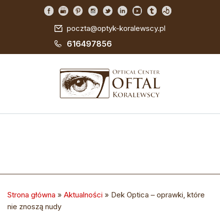
poczta@optyk-koralewscy.pl
616497856
Strona główna
»
Aktualności
»
Dek Optica – oprawki, które
nie znoszą nudy