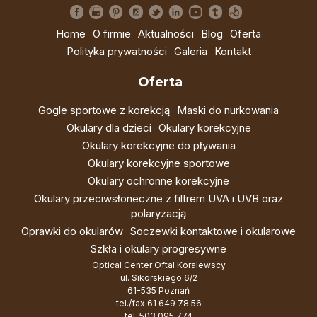
Home
O firmie
Aktualności
Blog
Oferta
Polityka prywatności
Galeria
Kontakt
Oferta
Gogle sportowe z korekcją
Maski do nurkowania
Okulary dla dzieci
Okulary korekcyjne
Okulary korekcyjne do pływania
Okulary korekcyjne sportowe
Okulary ochronne korekcyjne
Okulary przeciwsłoneczne z filtrem UVA i UVB oraz
polaryzacją
Oprawki do okularów
Soczewki kontaktowe i okularowe
Szkła i okulary progresywne
Optical Center Oftal Koralewscy
ul. Sikorskiego 6/2
61-535 Poznań
tel./fax
61 649 78 56
tel.
503 095 774