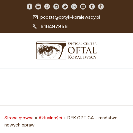
poczta@optyk-koralewscy.pl
616497856
Strona główna
»
Aktualności
»
DEK OPTICA – mnóstwo
nowych opraw