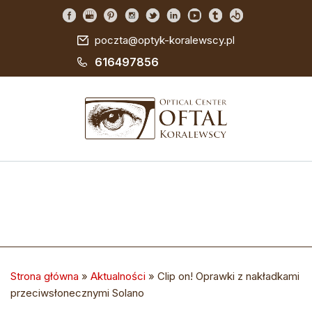
poczta@optyk-koralewscy.pl
616497856
Strona główna
»
Aktualności
»
Clip on! Oprawki z nakładkami
przeciwsłonecznymi Solano