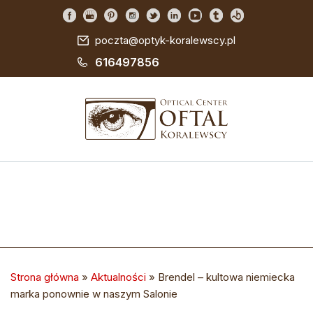
poczta@optyk-koralewscy.pl
616497856
Strona główna
»
Aktualności
»
Brendel – kultowa niemiecka
marka ponownie w naszym Salonie