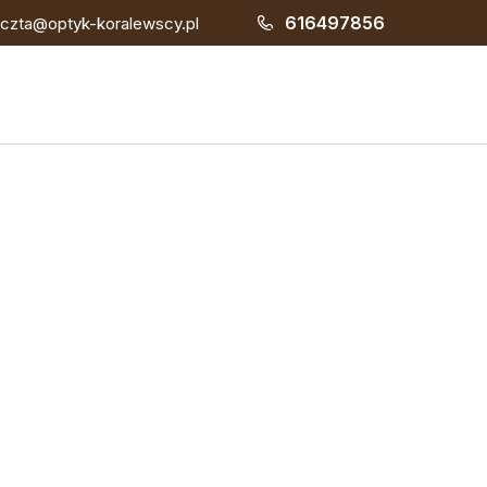
616497856
czta@optyk-koralewscy.pl