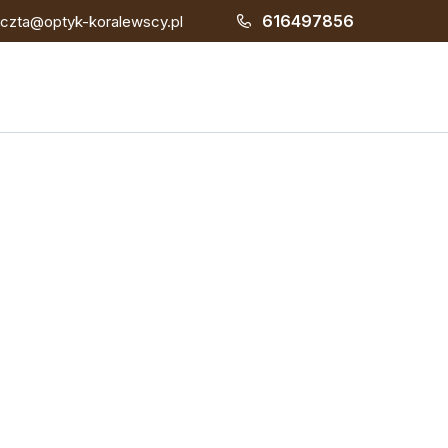
616497856
czta@optyk-koralewscy.pl